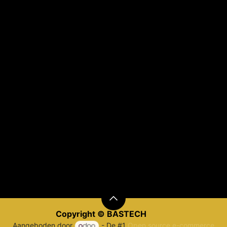
Copyr​ight © BAST​​E
CH
Aangeboden door
- De #1
Open source e-commerce