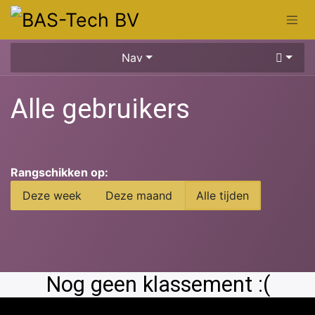
Overslaan naar inhoud
Nav
Alle gebruikers
Rangschikken op:
Deze week
Deze maand
Alle tijden
Nog geen klassement :(